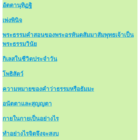
อัตตานุทิฏฐิ
เพ่งพินิจ
พระธรรมคำสอนของพระอรหันตสัมมาสัมพุทธเจ้าเป็น
พระธรรมวินัย
กิเลสในชีวิตประจำวัน
โพธิสัตว์
ความหมายของคำว่าธรรมหรือธัมมะ
อนัตตาและสุญญตา
กายในกายเป็นอย่างไร
ทำอย่างไรจิตจึงจะสงบ