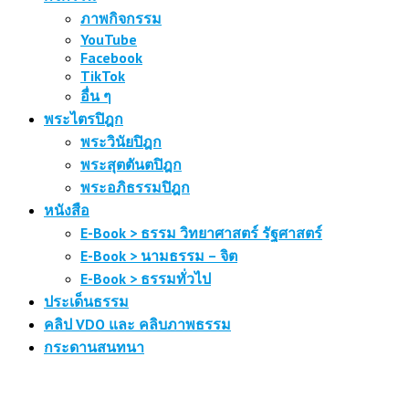
ภาพกิจกรรม
YouTube
Facebook
TikTok
อื่น ๆ
พระไตรปิฎก
พระวินัยปิฎก
พระสุตตันตปิฎก
พระอภิธรรมปิฎก
หนังสือ
E-Book > ธรรม วิทยาศาสตร์ รัฐศาสตร์
E-Book > นามธรรม – จิต
E-Book > ธรรมทั่วไป
ประเด็นธรรม
คลิป VDO และ คลิบภาพธรรม
กระดานสนทนา