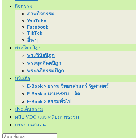
กิจกรรม
ภาพกิจกรรม
YouTube
Facebook
TikTok
อื่น ๆ
พระไตรปิฎก
พระวินัยปิฎก
พระสุตตันตปิฎก
พระอภิธรรมปิฎก
หนังสือ
E-Book > ธรรม วิทยาศาสตร์ รัฐศาสตร์
E-Book > นามธรรม – จิต
E-Book > ธรรมทั่วไป
ประเด็นธรรม
คลิป VDO และ คลิบภาพธรรม
กระดานสนทนา