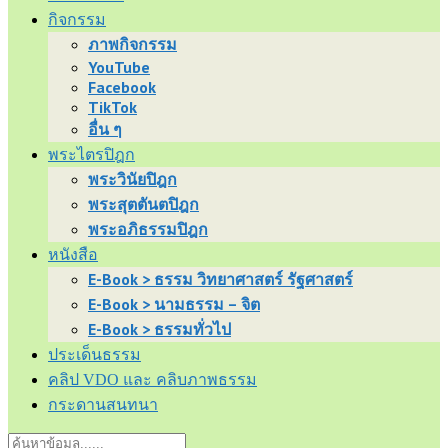
กิจกรรม
ภาพกิจกรรม
YouTube
Facebook
TikTok
อื่น ๆ
พระไตรปิฎก
พระวินัยปิฎก
พระสุตตันตปิฎก
พระอภิธรรมปิฎก
หนังสือ
E-Book > ธรรม วิทยาศาสตร์ รัฐศาสตร์
E-Book > นามธรรม – จิต
E-Book > ธรรมทั่วไป
ประเด็นธรรม
คลิป VDO และ คลิบภาพธรรม
กระดานสนทนา