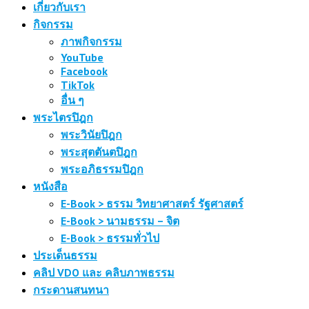
เกี่ยวกับเรา
กิจกรรม
ภาพกิจกรรม
YouTube
Facebook
TikTok
อื่น ๆ
พระไตรปิฎก
พระวินัยปิฎก
พระสุตตันตปิฎก
พระอภิธรรมปิฎก
หนังสือ
E-Book > ธรรม วิทยาศาสตร์ รัฐศาสตร์
E-Book > นามธรรม – จิต
E-Book > ธรรมทั่วไป
ประเด็นธรรม
คลิป VDO และ คลิบภาพธรรม
กระดานสนทนา