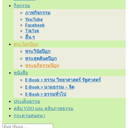
กิจกรรม
ภาพกิจกรรม
YouTube
Facebook
TikTok
อื่น ๆ
พระไตรปิฎก
พระวินัยปิฎก
พระสุตตันตปิฎก
พระอภิธรรมปิฎก
หนังสือ
E-Book > ธรรม วิทยาศาสตร์ รัฐศาสตร์
E-Book > นามธรรม – จิต
E-Book > ธรรมทั่วไป
ประเด็นธรรม
คลิป VDO และ คลิบภาพธรรม
กระดานสนทนา