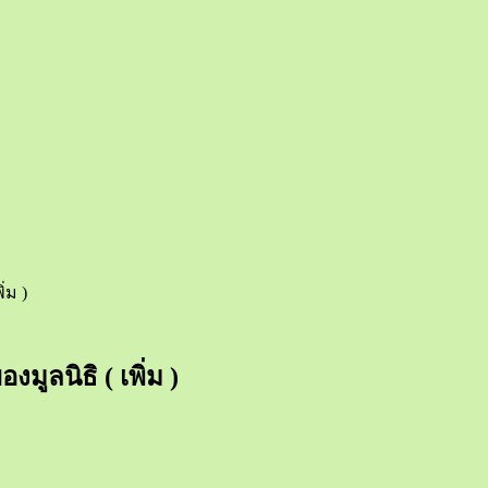
่ม )
ูลนิธิ ( เพิ่ม )