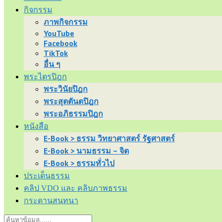
กิจกรรม
ภาพกิจกรรม
YouTube
Facebook
TikTok
อื่น ๆ
พระไตรปิฎก
พระวินัยปิฎก
พระสุตตันตปิฎก
พระอภิธรรมปิฎก
หนังสือ
E-Book > ธรรม วิทยาศาสตร์ รัฐศาสตร์
E-Book > นามธรรม – จิต
E-Book > ธรรมทั่วไป
ประเด็นธรรม
คลิป VDO และ คลิบภาพธรรม
กระดานสนทนา