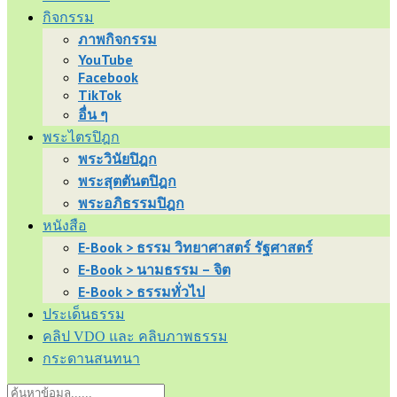
กิจกรรม
ภาพกิจกรรม
YouTube
Facebook
TikTok
อื่น ๆ
พระไตรปิฎก
พระวินัยปิฎก
พระสุตตันตปิฎก
พระอภิธรรมปิฎก
หนังสือ
E-Book > ธรรม วิทยาศาสตร์ รัฐศาสตร์
E-Book > นามธรรม – จิต
E-Book > ธรรมทั่วไป
ประเด็นธรรม
คลิป VDO และ คลิบภาพธรรม
กระดานสนทนา