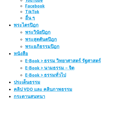
YouTube
Facebook
TikTok
อื่น ๆ
พระไตรปิฎก
พระวินัยปิฎก
พระสุตตันตปิฎก
พระอภิธรรมปิฎก
หนังสือ
E-Book > ธรรม วิทยาศาสตร์ รัฐศาสตร์
E-Book > นามธรรม – จิต
E-Book > ธรรมทั่วไป
ประเด็นธรรม
คลิป VDO และ คลิบภาพธรรม
กระดานสนทนา