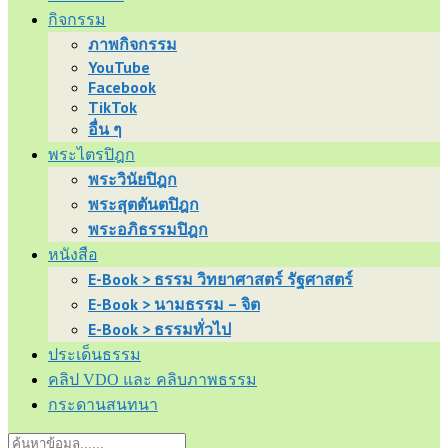
กิจกรรม
ภาพกิจกรรม
YouTube
Facebook
TikTok
อื่น ๆ
พระไตรปิฎก
พระวินัยปิฎก
พระสุตตันตปิฎก
พระอภิธรรมปิฎก
หนังสือ
E-Book > ธรรม วิทยาศาสตร์ รัฐศาสตร์
E-Book > นามธรรม – จิต
E-Book > ธรรมทั่วไป
ประเด็นธรรม
คลิป VDO และ คลิบภาพธรรม
กระดานสนทนา