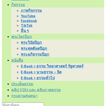
กิจกรรม
ภาพกิจกรรม
YouTube
Facebook
TikTok
อื่น ๆ
พระไตรปิฎก
พระวินัยปิฎก
พระสุตตันตปิฎก
พระอภิธรรมปิฎก
หนังสือ
E-Book > ธรรม วิทยาศาสตร์ รัฐศาสตร์
E-Book > นามธรรม – จิต
E-Book > ธรรมทั่วไป
ประเด็นธรรม
คลิป VDO และ คลิบภาพธรรม
กระดานสนทนา