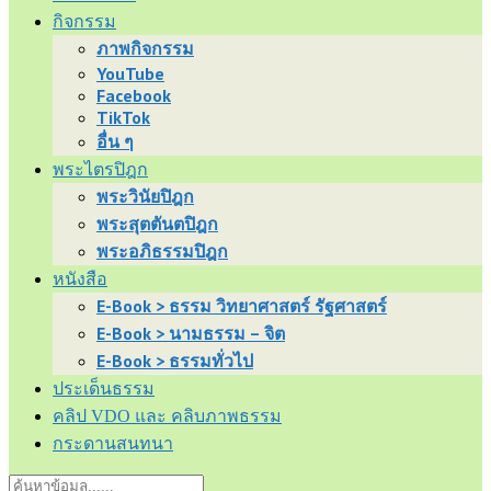
กิจกรรม
ภาพกิจกรรม
YouTube
Facebook
TikTok
อื่น ๆ
พระไตรปิฎก
พระวินัยปิฎก
พระสุตตันตปิฎก
พระอภิธรรมปิฎก
หนังสือ
E-Book > ธรรม วิทยาศาสตร์ รัฐศาสตร์
E-Book > นามธรรม – จิต
E-Book > ธรรมทั่วไป
ประเด็นธรรม
คลิป VDO และ คลิบภาพธรรม
กระดานสนทนา