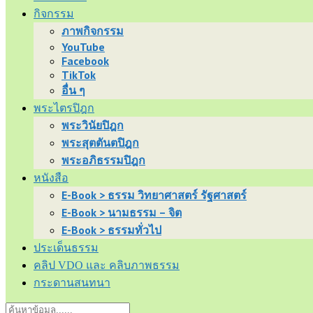
กิจกรรม
ภาพกิจกรรม
YouTube
Facebook
TikTok
อื่น ๆ
พระไตรปิฎก
พระวินัยปิฎก
พระสุตตันตปิฎก
พระอภิธรรมปิฎก
หนังสือ
E-Book > ธรรม วิทยาศาสตร์ รัฐศาสตร์
E-Book > นามธรรม – จิต
E-Book > ธรรมทั่วไป
ประเด็นธรรม
คลิป VDO และ คลิบภาพธรรม
กระดานสนทนา