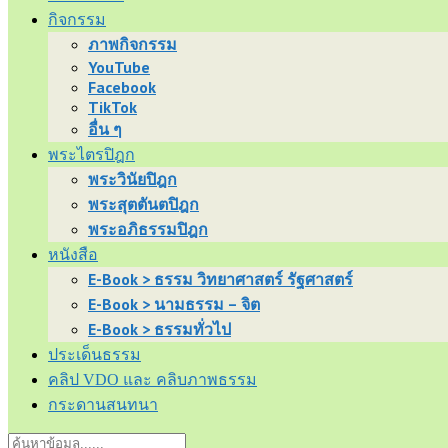
กิจกรรม
ภาพกิจกรรม
YouTube
Facebook
TikTok
อื่น ๆ
พระไตรปิฎก
พระวินัยปิฎก
พระสุตตันตปิฎก
พระอภิธรรมปิฎก
หนังสือ
E-Book > ธรรม วิทยาศาสตร์ รัฐศาสตร์
E-Book > นามธรรม – จิต
E-Book > ธรรมทั่วไป
ประเด็นธรรม
คลิป VDO และ คลิบภาพธรรม
กระดานสนทนา