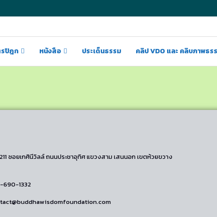
ตรปิฎก
หนังสือ
ประเด็นธรรม
คลิป VDO และ คลิบภาพธร
/211 ซอยเกศินีวิลล์ ถนนประชาอุทิศ แขวงสาม เสนนอก เขตห้วยขวาง
2-690-1332
ontact@buddhawisdomfoundation.com