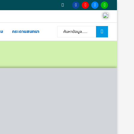
รม
กระดานสนทนา