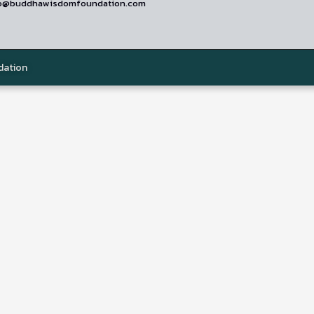
nfo@buddhawisdomfoundation.com
dation