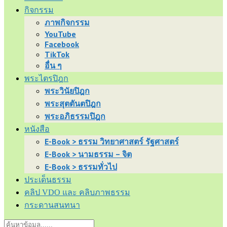
กิจกรรม
ภาพกิจกรรม
YouTube
Facebook
TikTok
อื่น ๆ
พระไตรปิฎก
พระวินัยปิฎก
พระสุตตันตปิฎก
พระอภิธรรมปิฎก
หนังสือ
E-Book > ธรรม วิทยาศาสตร์ รัฐศาสตร์
E-Book > นามธรรม – จิต
E-Book > ธรรมทั่วไป
ประเด็นธรรม
คลิป VDO และ คลิบภาพธรรม
กระดานสนทนา