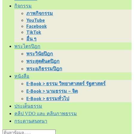
กิจกรรม
ภาพกิจกรรม
YouTube
Facebook
TikTok
อื่น ๆ
พระไตรปิฎก
พระวินัยปิฎก
พระสุตตันตปิฎก
พระอภิธรรมปิฎก
หนังสือ
E-Book > ธรรม วิทยาศาสตร์ รัฐศาสตร์
E-Book > นามธรรม – จิต
E-Book > ธรรมทั่วไป
ประเด็นธรรม
คลิป VDO และ คลิบภาพธรรม
กระดานสนทนา