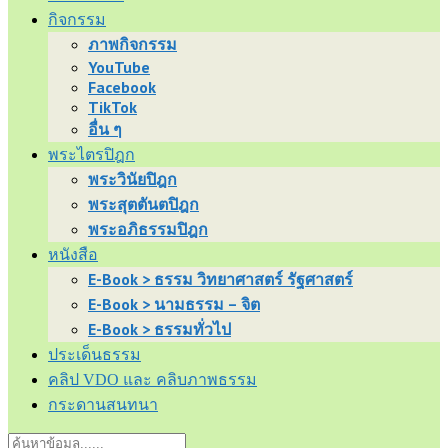
กิจกรรม
ภาพกิจกรรม
YouTube
Facebook
TikTok
อื่น ๆ
พระไตรปิฎก
พระวินัยปิฎก
พระสุตตันตปิฎก
พระอภิธรรมปิฎก
หนังสือ
E-Book > ธรรม วิทยาศาสตร์ รัฐศาสตร์
E-Book > นามธรรม – จิต
E-Book > ธรรมทั่วไป
ประเด็นธรรม
คลิป VDO และ คลิบภาพธรรม
กระดานสนทนา