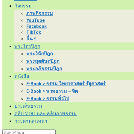
กิจกรรม
ภาพกิจกรรม
YouTube
Facebook
TikTok
อื่น ๆ
พระไตรปิฎก
พระวินัยปิฎก
พระสุตตันตปิฎก
พระอภิธรรมปิฎก
หนังสือ
E-Book > ธรรม วิทยาศาสตร์ รัฐศาสตร์
E-Book > นามธรรม – จิต
E-Book > ธรรมทั่วไป
ประเด็นธรรม
คลิป VDO และ คลิบภาพธรรม
กระดานสนทนา