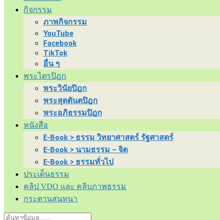
กิจกรรม
ภาพกิจกรรม
YouTube
Facebook
TikTok
อื่น ๆ
พระไตรปิฎก
พระวินัยปิฎก
พระสุตตันตปิฎก
พระอภิธรรมปิฎก
หนังสือ
E-Book > ธรรม วิทยาศาสตร์ รัฐศาสตร์
E-Book > นามธรรม – จิต
E-Book > ธรรมทั่วไป
ประเด็นธรรม
คลิป VDO และ คลิบภาพธรรม
กระดานสนทนา