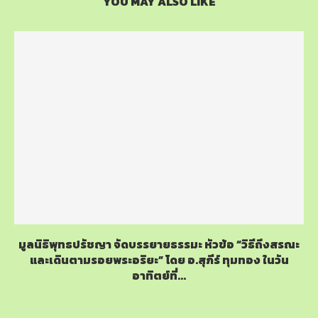
YOU MAY ALSO LIKE
มูลนิธิพุทธปรัชญา จัดบรรยายธรรมะ หัวข้อ “วิธีถึงสรณะ
และเดินตามรอยพระอริยะ” โดย อ.สุภีร์ ทุมทอง ในวัน
อาทิตย์ที่...