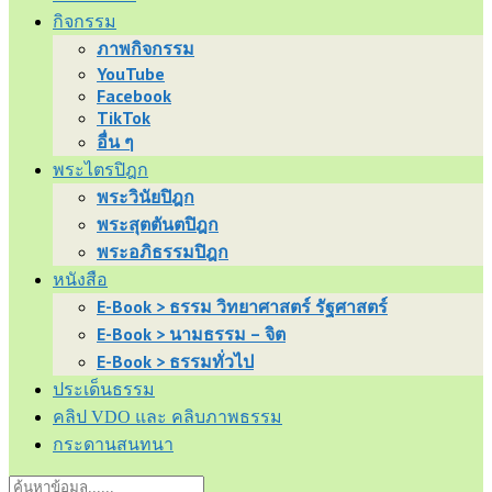
กิจกรรม
ภาพกิจกรรม
YouTube
Facebook
TikTok
อื่น ๆ
พระไตรปิฎก
พระวินัยปิฎก
พระสุตตันตปิฎก
พระอภิธรรมปิฎก
หนังสือ
E-Book > ธรรม วิทยาศาสตร์ รัฐศาสตร์
E-Book > นามธรรม – จิต
E-Book > ธรรมทั่วไป
ประเด็นธรรม
คลิป VDO และ คลิบภาพธรรม
กระดานสนทนา