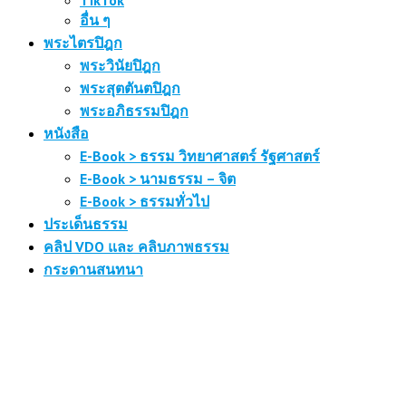
อื่น ๆ
พระไตรปิฎก
พระวินัยปิฎก
พระสุตตันตปิฎก
พระอภิธรรมปิฎก
หนังสือ
E-Book > ธรรม วิทยาศาสตร์ รัฐศาสตร์
E-Book > นามธรรม – จิต
E-Book > ธรรมทั่วไป
ประเด็นธรรม
คลิป VDO และ คลิบภาพธรรม
กระดานสนทนา