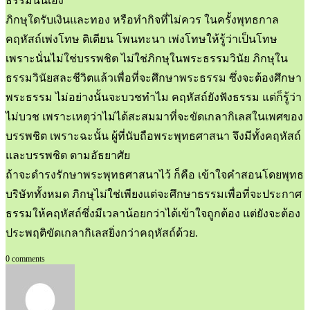
ธรรมนั่นเอง
ภิกษุใดรับเงินและทอง หรือทำกิจที่ไม่ควร ในครั้งพุทธกาล
คฤหัสถ์เพ่งโทษ ติเตียน โพนทะนา เพ่งโทษให้รู้ว่าเป็นโทษ
เพราะนั่นไม่ใช่บรรพชิต ไม่ใช่ภิกษุในพระธรรมวินัย ภิกษุใน
ธรรมวินัยสละชีวิตแล้วเพื่อที่จะศึกษาพระธรรม ซึ่งจะต้องศึกษา
พระธรรม ไม่อย่างนั้นจะบวชทำไม คฤหัสถ์ยังฟังธรรม แต่ก็รู้ว่า
ไม่บวช เพราะเหตุว่าไม่ได้สะสมมาที่จะขัดเกลากิเลสในเพศของ
บรรพชิต เพราะฉะนั้น ผู้ที่นับถือพระพุทธศาสนา จึงมีทั้งคฤหัสถ์
และบรรพชิต ตามอัธยาศัย
ถ้าจะดำรงรักษาพระพุทธศาสนาไว้ ก็คือ เข้าใจคำสอนโดยพุทธ
บริษัททั้งหมด ภิกษุไม่ใช่เพียงแต่จะศึกษาธรรมเพื่อที่จะประกาศ
ธรรมให้คฤหัสถ์ซึ่งมีเวลาน้อยกว่าได้เข้าใจถูกต้อง แต่ยังจะต้อง
ประพฤติขัดเกลากิเลสยิ่งกว่าคฤหัสถ์ด้วย.
0 comments