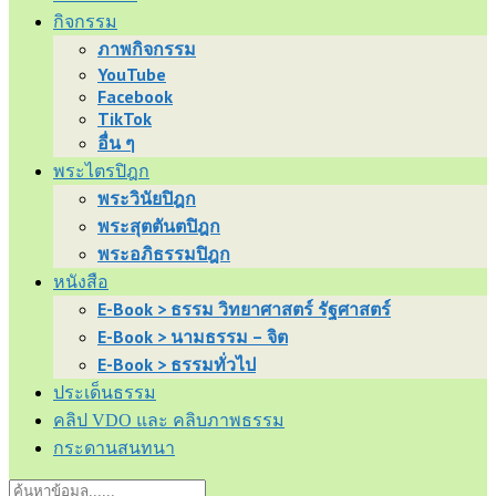
กิจกรรม
ภาพกิจกรรม
YouTube
Facebook
TikTok
อื่น ๆ
พระไตรปิฎก
พระวินัยปิฎก
พระสุตตันตปิฎก
พระอภิธรรมปิฎก
หนังสือ
E-Book > ธรรม วิทยาศาสตร์ รัฐศาสตร์
E-Book > นามธรรม – จิต
E-Book > ธรรมทั่วไป
ประเด็นธรรม
คลิป VDO และ คลิบภาพธรรม
กระดานสนทนา