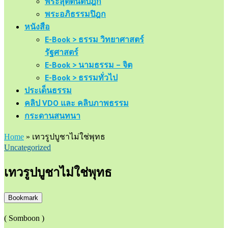
พระสุตตันตปิฎก
พระอภิธรรมปิฎก
หนังสือ
E-Book > ธรรม วิทยาศาสตร์
รัฐศาสตร์
E-Book > นามธรรม – จิต
E-Book > ธรรมทั่วไป
ประเด็นธรรม
คลิป VDO และ คลิบภาพธรรม
กระดานสนทนา
Home
»
เทวรูปบูชาไม่ใช่พุทธ
Uncategorized
เทวรูปบูชาไม่ใช่พุทธ
Bookmark
( Somboon )