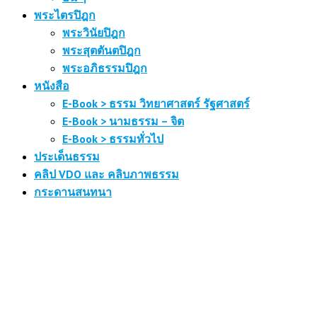
พระไตรปิฎก
พระวินัยปิฎก
พระสุตตันตปิฎก
พระอภิธรรมปิฎก
หนังสือ
E-Book > ธรรม วิทยาศาสตร์ รัฐศาสตร์
E-Book > นามธรรม – จิต
E-Book > ธรรมทั่วไป
ประเด็นธรรม
คลิป VDO และ คลิบภาพธรรม
กระดานสนทนา