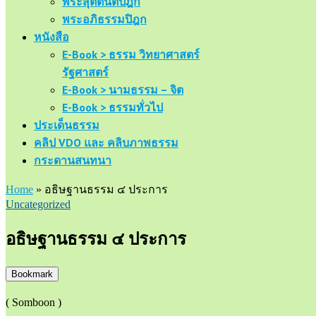
พระสุตตันตปิฎก
พระอภิธรรมปิฎก
หนังสือ
E-Book > ธรรม วิทยาศาสตร์
รัฐศาสตร์
E-Book > นามธรรม – จิต
E-Book > ธรรมทั่วไป
ประเด็นธรรม
คลิป VDO และ คลิบภาพธรรม
กระดานสนทนา
Home
»
อธิษฐานธรรม ๔ ประการ
Uncategorized
อธิษฐานธรรม ๔ ประการ
Bookmark
( Somboon )