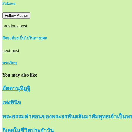
Pakawa
Follow Author
previous post
สัจจะต้องเป็นไปในทางกุศล
next post
พระภิกษุ
You may also like
อัตตานุทิฏฐิ
เพ่งพินิจ
พระธรรมคำสอนของพระอรหันตสัมมาสัมพุทธเจ้าเป็นพร
กิเลสในชีวิตประจำวัน