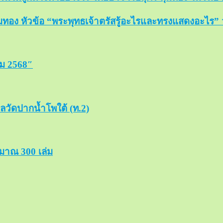
ทอง หัวข้อ “พระพุทธเจ้าตรัสรู้อะไรและทรงแสดงอะไร” วัน
คม 2568″
วัดปากน้ำโพใต้ (ท.2)
ะมาณ 300 เล่ม