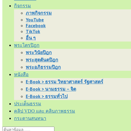
กิจกรรม
ภาพกิจกรรม
YouTube
Facebook
TikTok
อื่น ๆ
พระไตรปิฎก
พระวินัยปิฎก
พระสุตตันตปิฎก
พระอภิธรรมปิฎก
หนังสือ
E-Book > ธรรม วิทยาศาสตร์ รัฐศาสตร์
E-Book > นามธรรม – จิต
E-Book > ธรรมทั่วไป
ประเด็นธรรม
คลิป VDO และ คลิบภาพธรรม
กระดานสนทนา