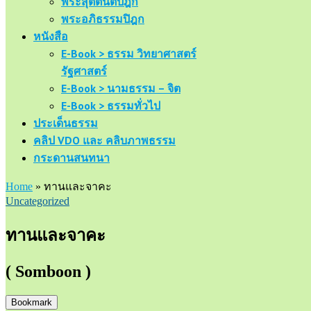
พระสุตตันตปิฎก
พระอภิธรรมปิฎก
หนังสือ
E-Book > ธรรม วิทยาศาสตร์
รัฐศาสตร์
E-Book > นามธรรม – จิต
E-Book > ธรรมทั่วไป
ประเด็นธรรม
คลิป VDO และ คลิบภาพธรรม
กระดานสนทนา
Home
»
ทานและจาคะ
Uncategorized
ทานและจาคะ
( Somboon )
Bookmark