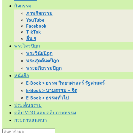
กิจกรรม
ภาพกิจกรรม
YouTube
Facebook
TikTok
อื่น ๆ
พระไตรปิฎก
พระวินัยปิฎก
พระสุตตันตปิฎก
พระอภิธรรมปิฎก
หนังสือ
E-Book > ธรรม วิทยาศาสตร์ รัฐศาสตร์
E-Book > นามธรรม – จิต
E-Book > ธรรมทั่วไป
ประเด็นธรรม
คลิป VDO และ คลิบภาพธรรม
กระดานสนทนา