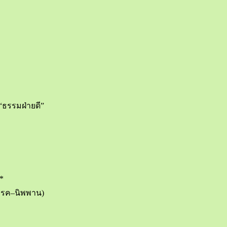
 “ธรรมฝ่ายดี”
*
มรรค–นิพพาน)