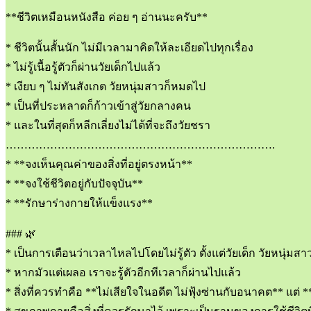
**ชีวิตเหมือนหนังสือ ค่อย ๆ อ่านนะครับ**
* ชีวิตนั้นสั้นนัก ไม่มีเวลามาคิดให้ละเอียดไปทุกเรื่อง
* ไม่รู้เนื้อรู้ตัวก็ผ่านวัยเด็กไปแล้ว
* เงียบ ๆ ไม่ทันสังเกต วัยหนุ่มสาวก็หมดไป
* เป็นที่ประหลาดก็ก้าวเข้าสู่วัยกลางคน
* และในที่สุดก็หลีกเลี่ยงไม่ได้ที่จะถึงวัยชรา
……………………………………………………………….
* **จงเห็นคุณค่าของสิ่งที่อยู่ตรงหน้า**
* **จงใช้ชีวิตอยู่กับปัจจุบัน**
* **รักษาร่างกายให้แข็งแรง**
### 🌿
* เป็นการเตือนว่าเวลาไหลไปโดยไม่รู้ตัว ตั้งแต่วัยเด็ก วัยหนุ่มส
* หากมัวแต่เผลอ เราจะรู้ตัวอีกทีเวลาก็ผ่านไปแล้ว
* สิ่งที่ควรทำคือ **ไม่เสียใจในอดีต ไม่ฟุ้งซ่านกับอนาคต** แต่ **อ