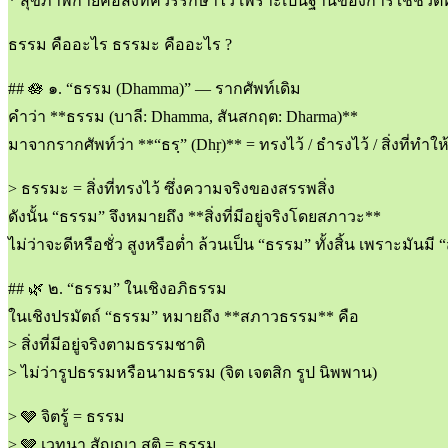
* สุขภาพกายคือสิ่งที่ควรรักษาไว้ เพราะเป็นฐานของการใช้ชีวิตที
ธรรม คืออะไร ธรรมะ คืออะไร ?
## 🪷 ๑. “ธรรม (Dhamma)” — รากศัพท์เดิม
คำว่า **ธรรม (บาลี: Dhamma, สันสกฤต: Dharma)**
มาจากรากศัพท์ว่า **“ธรฺ” (Dhṛ)** = ทรงไว้ / ธำรงไว้ / สิ่งที่ทำให้
> ธรรมะ = สิ่งที่ทรงไว้ ซึ่งความจริงของสรรพสิ่ง
ดังนั้น “ธรรม” จึงหมายถึง **สิ่งที่มีอยู่จริงโดยสภาวะ**
ไม่ว่าจะดีหรือชั่ว สูงหรือต่ำ ล้วนเป็น “ธรรม” ทั้งสิ้น เพราะมันมี 
## 🌿 ๒. “ธรรม” ในเชิงอภิธรรม
ในเชิงปรมัตถ์ “ธรรม” หมายถึง **สภาวธรรม** คือ
> สิ่งที่มีอยู่จริงตามธรรมชาติ
> ไม่ว่ารูปธรรมหรือนามธรรม (จิต เจตสิก รูป นิพพาน)
> 🩶 จิตรู้ = ธรรม
> 🩶 เวทนา สัญญา สติ = ธรรม