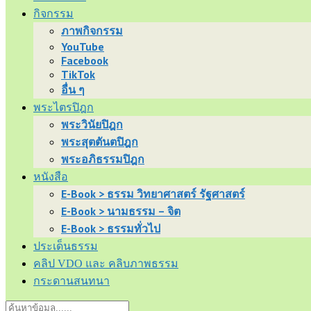
กิจกรรม
ภาพกิจกรรม
YouTube
Facebook
TikTok
อื่น ๆ
พระไตรปิฎก
พระวินัยปิฎก
พระสุตตันตปิฎก
พระอภิธรรมปิฎก
หนังสือ
E-Book > ธรรม วิทยาศาสตร์ รัฐศาสตร์
E-Book > นามธรรม – จิต
E-Book > ธรรมทั่วไป
ประเด็นธรรม
คลิป VDO และ คลิบภาพธรรม
กระดานสนทนา