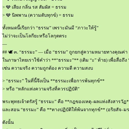
> 🩶 เสียง กลิ่น รส สัมผัส = ธรรม
> 🩶 นิพพาน (ความดับทุกข์) = ธรรม
ทั้งหมดนี้เรียกว่า “ธรรม” เพราะมันมี “ภาวะให้รู้”
ไม่ว่าจะเป็นโลกียะหรือโลกุตตระ
—
## 🕊 ๓. “ธรรมะ” — เมื่อ “ธรรม” ถูกยกสู่ความหมายทางคุณค่า
ในภาษาไทยเราใช้คำว่า **“ธรรมะ”** (เติม “ะ” ท้าย) เพื่อสื่อถึง
เช่น ความจริง ความถูกต้อง ความดี ความสงบ
> “ธรรมะ” ในที่นี้จึงเป็น **ธรรมะเพื่อการพ้นทุกข์**
> หรือ “หลักแห่งความจริงที่ควรปฏิบัติ”
พระพุทธเจ้าตรัสรู้ “ธรรมะ” คือ **กฎของเหตุ–ผลแห่งสังสารวัฏ*
และสอน “ธรรมะ” คือ **ทางปฏิบัติให้พ้นจากทุกข์** (อริยสัจ–
ดังนั้น