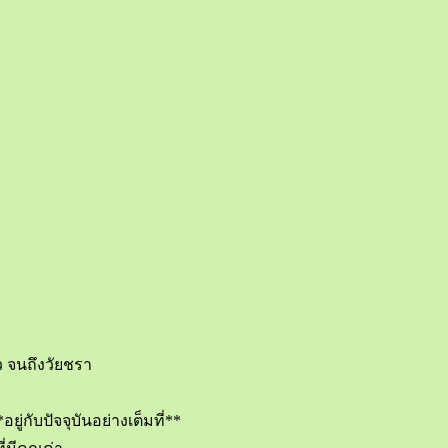
าว จนถึงวัยชรา
ยู่กับปัจจุบันอย่างเต็มที่**